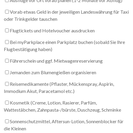
Ausflüge vor Ort vorab planen (1-2 Monate vor Abflug)
Vorab etwas Geld in der jeweiligen Landeswährung für Taxi
oder Trinkgelder tauschen
Flugtickets und Hotelvoucher ausdrucken
Bei myParkplace einen Parkplatz buchen (sobald Sie Ihre
Flugbestätigung haben)
Führerschein und ggf. Mietwagenreservierung
Jemanden zum Blumengießen organisieren
Reisemedikamente (Pflaster, Mückenspray, Aspirin,
Immodium Akut, Paracetamol etc.)
Kosmetik (Creme, Lotion, Rasierer, Parfüm,
Wattestäbchen, Zahnpasta-/bürste, Duschzeug, Schminke
Sonnenschutzmittel, Aftersun-Lotion, Sonnenblocker für
die Kleinen