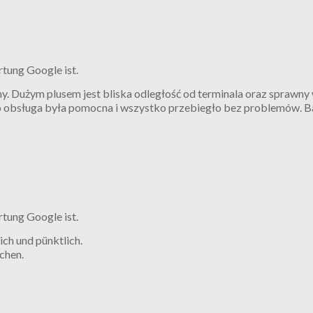
rtung Google ist.
. Dużym plusem jest bliska odległość od terminala oraz sprawny 
wo obsługa była pomocna i wszystko przebiegło bez problemów. 
rtung Google ist.
ich und pünktlich.
chen.