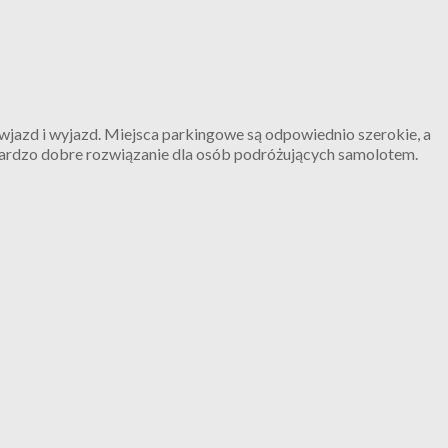
wjazd i wyjazd. Miejsca parkingowe są odpowiednio szerokie, a
Bardzo dobre rozwiązanie dla osób podróżujących samolotem.