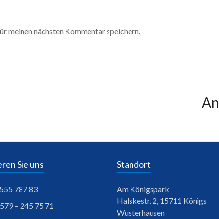
ür meinen nächsten Kommentar speichern.
An
ren Sie uns
Standort
– 555 787 83
Am Königspark
Halskestr. 2, 15711 Königs
1579 – 245 75 71
Wusterhausen