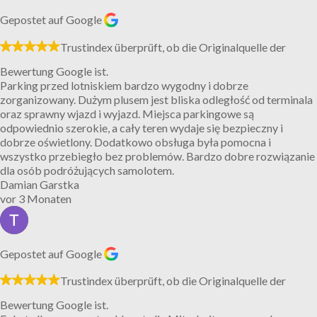
Gepostet auf Google
Trustindex überprüft, ob die Originalquelle der
Bewertung Google ist.
Parking przed lotniskiem bardzo wygodny i dobrze
zorganizowany. Dużym plusem jest bliska odległość od terminala
oraz sprawny wjazd i wyjazd. Miejsca parkingowe są
odpowiednio szerokie, a cały teren wydaje się bezpieczny i
dobrze oświetlony. Dodatkowo obsługa była pomocna i
wszystko przebiegło bez problemów. Bardzo dobre rozwiązanie
dla osób podróżujących samolotem.
Damian Garstka
vor 3 Monaten
Gepostet auf Google
Trustindex überprüft, ob die Originalquelle der
Bewertung Google ist.